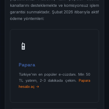
kanallarını desteklemekte ve komisyonsuz işlem
garantisi sunmaktadır. Şubat 2026 itibarıyla aktif
ödeme yöntemleri:
📱
Papara
Türkiye'nin en popüler e-cüzdanı. Min 50
TL yatırım, 2-3 dakikada çekim.
Papara
hesabı aç →