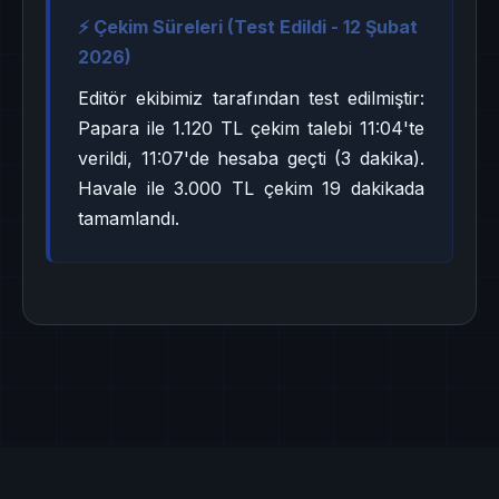
⚡ Çekim Süreleri (Test Edildi - 12 Şubat
2026)
Editör ekibimiz tarafından test edilmiştir:
Papara ile 1.120 TL çekim talebi 11:04'te
verildi, 11:07'de hesaba geçti (3 dakika).
Havale ile 3.000 TL çekim 19 dakikada
tamamlandı.