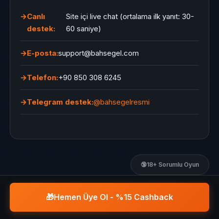
Canlı
Site içi live chat (ortalama ilk yanıt: 30-
destek:
60 saniye)
E-posta:
support@bahsegel.com
Telefon:
+90 850 308 6245
Telegram destek:
@bahsegelresmi
🔞
18+ Sorumlu Oyun
🎁
Hemen Üye Ol - %15 Cashback