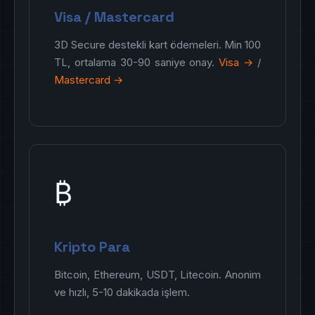
Visa / Mastercard
3D Secure destekli kart ödemeleri. Min 100
TL, ortalama 30-90 saniye onay.
Visa →
/
Mastercard →
₿
Kripto Para
Bitcoin, Ethereum, USDT, Litecoin. Anonim
ve hızlı, 5-10 dakikada işlem.