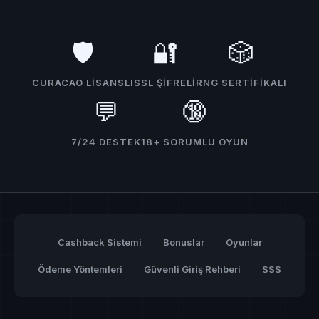
🛡️
🔐
🎲
CURACAO LISANSLI
SSL ŞIFRELI
RNG SERTIFIKALI
💬
🔞
7/24 DESTEK
18+ SORUMLU OYUN
Cashback Sistemi
Bonuslar
Oyunlar
Ödeme Yöntemleri
Güvenli Giriş Rehberi
SSS