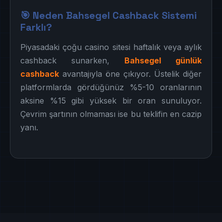
🎯 Neden Bahsegel Cashback Sistemi
Farklı?
Piyasadaki çoğu casino sitesi haftalık veya aylık
cashback sunarken,
Bahsegel günlük
cashback
avantajıyla öne çıkıyor. Üstelik diğer
platformlarda gördüğünüz %5-10 oranlarının
aksine %15 gibi yüksek bir oran sunuluyor.
Çevrim şartının olmaması ise bu teklifin en cazip
yanı.