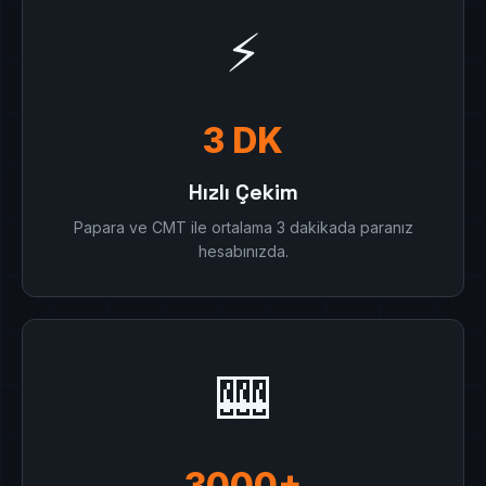
⚡
3 DK
Hızlı Çekim
Papara ve CMT ile ortalama 3 dakikada paranız
hesabınızda.
🎰
3000+